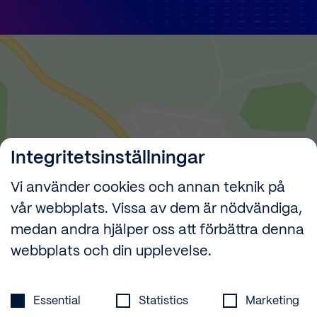
Integritetsinställningar
Vi använder cookies och annan teknik på
vår webbplats. Vissa av dem är nödvändiga,
medan andra hjälper oss att förbättra denna
webbplats och din upplevelse.
Integritetsinställningar
Genom att ladda kartan godkänner du Googles
integritetspolicy.
Essential
Statistics
Marketing
Lär dig mer