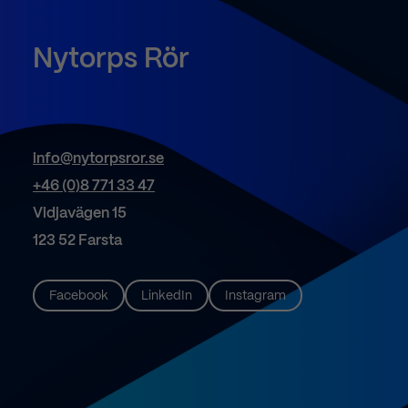
Nytorps
Rör
info@nytorpsror.se
+46 (0)8 771 33 47
Vidjavägen 15
123 52 Farsta
Facebook
LinkedIn
Instagram