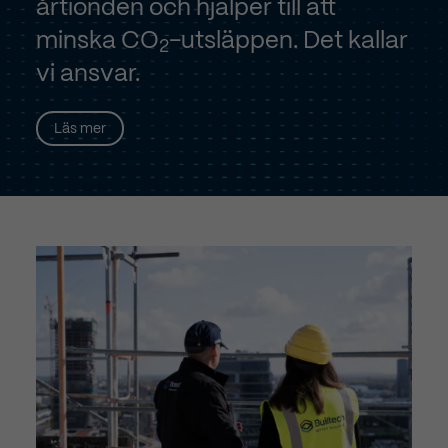
årtionden och hjälper till att
minska CO
-utsläppen. Det kallar
2
vi ansvar.
Läs mer