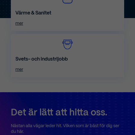
Värme & Sanitet
mer
Svets- och industrijobb
mer
Det
är
lätt
att
hitta
oss.
Nästan alla vägar leder hit. Vilken som är bäst för dig ser
du här.