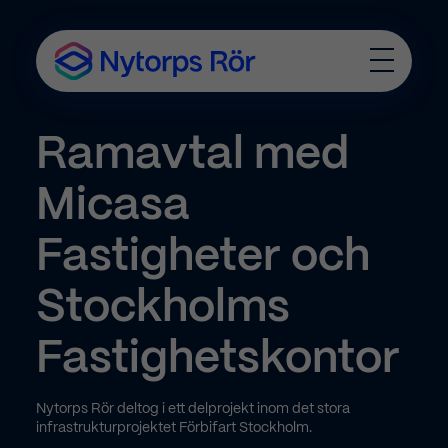
T
o
g
g
Ramavtal med
l
e
M
Micasa
e
n
u
Fastigheter och
Stockholms
Fastighetskontor
Nytorps Rör deltog i ett delprojekt inom det stora
infrastrukturprojektet Förbifart Stockholm.